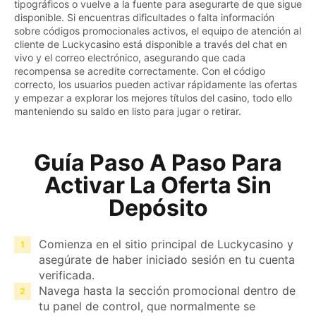
tipográficos o vuelve a la fuente para asegurarte de que sigue
disponible. Si encuentras dificultades o falta información
sobre códigos promocionales activos, el equipo de atención al
cliente de Luckycasino está disponible a través del chat en
vivo y el correo electrónico, asegurando que cada
recompensa se acredite correctamente. Con el código
correcto, los usuarios pueden activar rápidamente las ofertas
y empezar a explorar los mejores títulos del casino, todo ello
manteniendo su saldo en listo para jugar o retirar.
Guía Paso A Paso Para
Activar La Oferta Sin
Depósito
Comienza en el sitio principal de Luckycasino y
asegúrate de haber iniciado sesión en tu cuenta
verificada.
Navega hasta la sección promocional dentro de
tu panel de control, que normalmente se