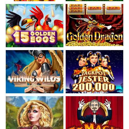
Acciones Que Probablemente Salen Mal Y Afectan A
Los Retiros
Qué Hacer Si La Oferta No Aparece En Tu Cuenta
Aplicación Móvil De Luckycasino: Obtén Un Bono Sin
Depósito En Tu Teléfono O Tableta
Cómo Usan Las Personas Los Dispositivos Portátiles
Cómo Sacar El Máximo Partido A Tu Oferta Móvil
Comparación Del Bono Sin Depósito De Luckycasino
Con Otras Ofertas Similares
Consejos Para Jugar De Forma Responsable Con
Bonos De Bienvenida