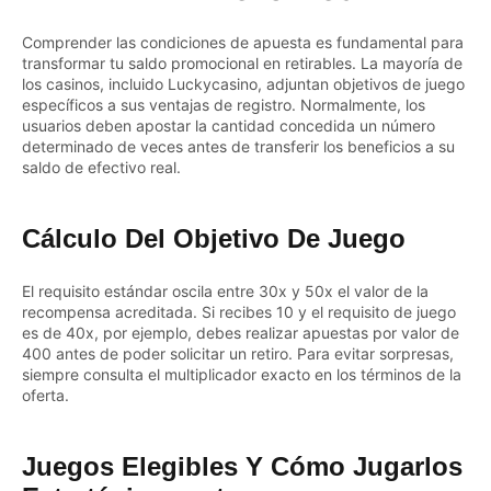
Comprender las condiciones de apuesta es fundamental para
transformar tu saldo promocional en retirables. La mayoría de
los casinos, incluido Luckycasino, adjuntan objetivos de juego
específicos a sus ventajas de registro. Normalmente, los
usuarios deben apostar la cantidad concedida un número
determinado de veces antes de transferir los beneficios a su
saldo de efectivo real.
Cálculo Del Objetivo De Juego
El requisito estándar oscila entre 30x y 50x el valor de la
recompensa acreditada. Si recibes 10 y el requisito de juego
es de 40x, por ejemplo, debes realizar apuestas por valor de
400 antes de poder solicitar un retiro. Para evitar sorpresas,
siempre consulta el multiplicador exacto en los términos de la
oferta.
Juegos Elegibles Y Cómo Jugarlos