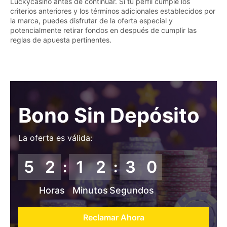
Luckycasino antes de continuar. Si tu perfil cumple los
criterios anteriores y los términos adicionales establecidos por
la marca, puedes disfrutar de la oferta especial y
potencialmente retirar fondos en después de cumplir las
reglas de apuesta pertinentes.
Bono Sin Depósito
La oferta es válida:
5
2
1
2
2
8
:
:
Horas
Minutos
Segundos
Reclamar Ahora