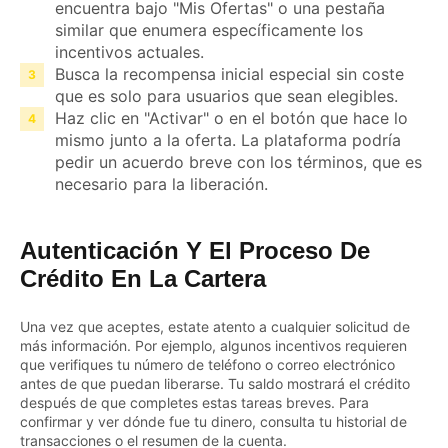
encuentra bajo "Mis Ofertas" o una pestaña
similar que enumera específicamente los
incentivos actuales.
Busca la recompensa inicial especial sin coste
que es solo para usuarios que sean elegibles.
Haz clic en "Activar" o en el botón que hace lo
mismo junto a la oferta. La plataforma podría
pedir un acuerdo breve con los términos, que es
necesario para la liberación.
Autenticación Y El Proceso De
Crédito En La Cartera
Una vez que aceptes, estate atento a cualquier solicitud de
más información. Por ejemplo, algunos incentivos requieren
que verifiques tu número de teléfono o correo electrónico
antes de que puedan liberarse. Tu saldo mostrará el crédito
después de que completes estas tareas breves. Para
confirmar y ver dónde fue tu dinero, consulta tu historial de
transacciones o el resumen de la cuenta.