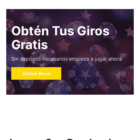
Obtén Tus Giros
Gratis
Sin depósito necesario- empieza a jugar ahora
Activar Bono