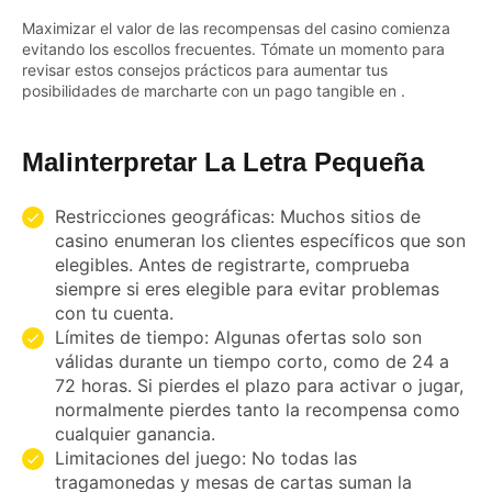
Maximizar el valor de las recompensas del casino comienza
evitando los escollos frecuentes. Tómate un momento para
revisar estos consejos prácticos para aumentar tus
posibilidades de marcharte con un pago tangible en .
Malinterpretar La Letra Pequeña
Restricciones geográficas: Muchos sitios de
casino enumeran los clientes específicos que son
elegibles. Antes de registrarte, comprueba
siempre si eres elegible para evitar problemas
con tu cuenta.
Límites de tiempo: Algunas ofertas solo son
válidas durante un tiempo corto, como de 24 a
72 horas. Si pierdes el plazo para activar o jugar,
normalmente pierdes tanto la recompensa como
cualquier ganancia.
Limitaciones del juego: No todas las
tragamonedas y mesas de cartas suman la