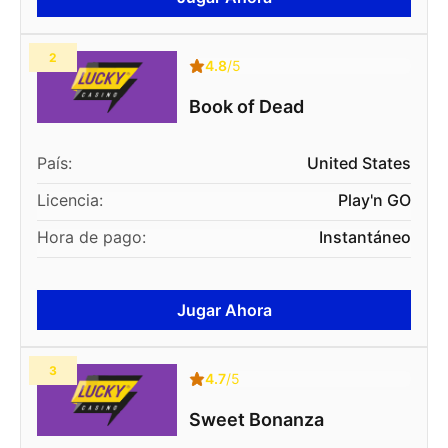
2
4.8
/5
Book of Dead
País:
United States
Licencia:
Play'n GO
Hora de pago:
Instantáneo
Jugar Ahora
3
4.7
/5
Sweet Bonanza