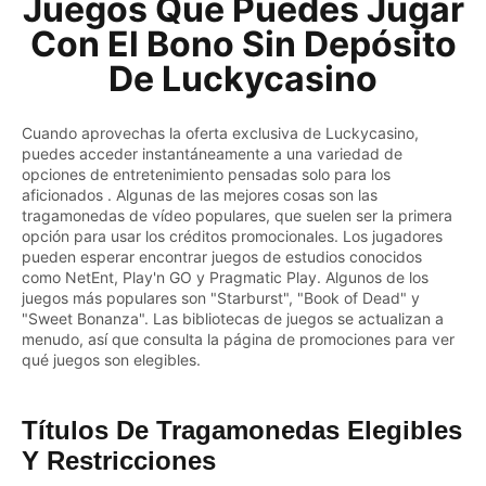
Juegos Que Puedes Jugar
Con El Bono Sin Depósito
De Luckycasino
Cuando aprovechas la oferta exclusiva de Luckycasino,
puedes acceder instantáneamente a una variedad de
opciones de entretenimiento pensadas solo para los
aficionados . Algunas de las mejores cosas son las
tragamonedas de vídeo populares, que suelen ser la primera
opción para usar los créditos promocionales. Los jugadores
pueden esperar encontrar juegos de estudios conocidos
como NetEnt, Play'n GO y Pragmatic Play. Algunos de los
juegos más populares son "Starburst", "Book of Dead" y
"Sweet Bonanza". Las bibliotecas de juegos se actualizan a
menudo, así que consulta la página de promociones para ver
qué juegos son elegibles.
Títulos De Tragamonedas Elegibles
Y Restricciones