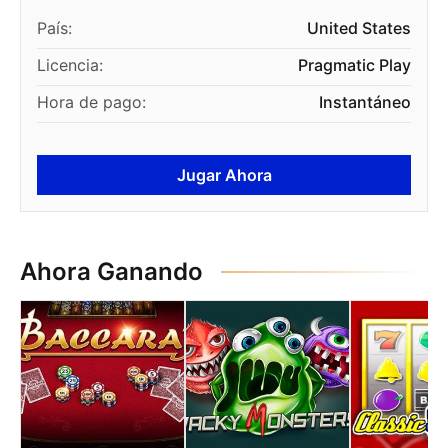
País:
United States
Licencia:
Pragmatic Play
Hora de pago:
Instantáneo
Jugar Ahora
Ahora Ganando