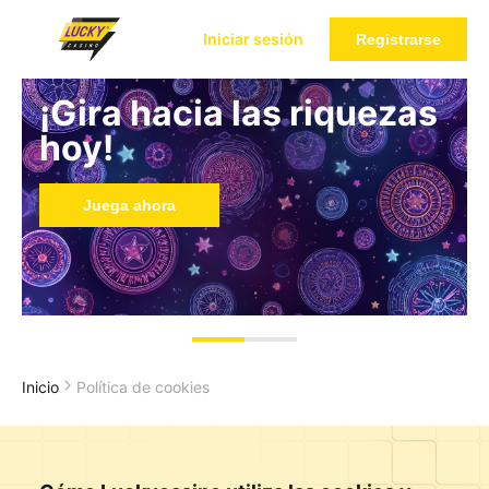
Iniciar sesión
Registrarse
¡Gira hacia las riquezas
hoy!
Juega ahora
Inicio
Política de cookies