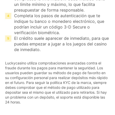
un límite mínimo y máximo, lo que facilita
presupuestar de forma responsable.
Completa los pasos de autenticación que te
indique tu banco o monedero electrónico, que
podrían incluir un código 3-D Secure o
verificación biométrica.
El crédito suele aparecer de inmediato, para que
puedas empezar a jugar a los juegos del casino
de inmediato.
Luckycasino utiliza comprobaciones avanzadas contra el
fraude durante los pagos para mantener la seguridad. Los
usuarios pueden guardar su método de pago de favorito en
su configuración personal para realizar depósitos más rápido
en el futuro. Para seguir la política KYC de la marca, siempre
debes comprobar que el método de pago utilizado para
depositar sea el mismo que el utilizado para retirarlos. Si hay
un problema con un depósito, el soporte está disponible las
24 horas.