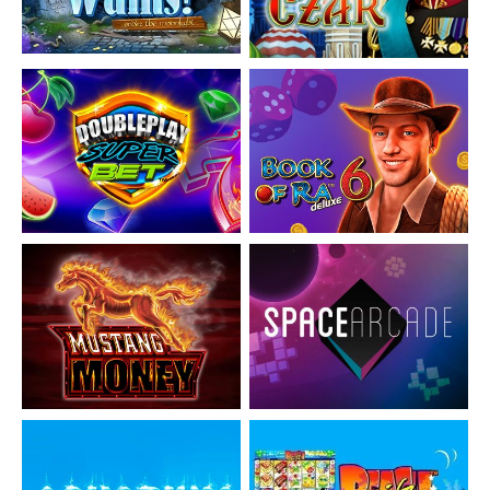
Explorar los juegos de casino disponibles en la
aplicación Luckycasino
Cómo activar las ofertas diarias y semanales en la
aplicación Luckycasino
Cómo encontrar las ofertas actuales
Reclamar y activar promociones
Depositar dinero con opciones de pago móvil seguras
Cómo ingresar dinero:
Cómo retirar ganancias de forma segura a través de
la aplicación
Sesiones de casino en vivo en tu teléfono
Personalizar notificaciones para ofertas de bonos
personales
Utilizar los beneficios del programa de fidelidad a
través de la aplicación