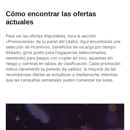
Cómo encontrar las ofertas
actuales
Para ver las ofertas disponibles, toca la sección
«Promociones» de tu panel del casino. Aquí encontrarás una
selección de incentivos, beneficios de recarga por tiempo
limitado, giros gratis para tragaperras seleccionadas,
reembolso para juegos con crupier en vivo, apuestas sin
riesgo y carreras en tablas de clasificación. Cada promoción
indica claramente su periodo de validez: la mayoría de las
recompensas diarias se actualizan a medianoche, mientras
que las campañas semanales suelen comenzar los lunes.