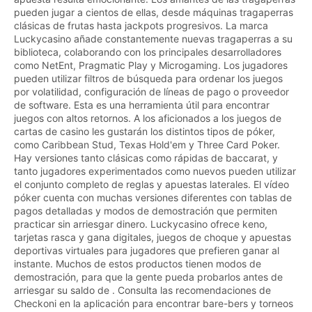
pueden jugar a cientos de ellas, desde máquinas tragaperras
clásicas de frutas hasta jackpots progresivos. La marca
Luckycasino añade constantemente nuevas tragaperras a su
biblioteca, colaborando con los principales desarrolladores
como NetEnt, Pragmatic Play y Microgaming. Los jugadores
pueden utilizar filtros de búsqueda para ordenar los juegos
por volatilidad, configuración de líneas de pago o proveedor
de software. Esta es una herramienta útil para encontrar
juegos con altos retornos. A los aficionados a los juegos de
cartas de casino les gustarán los distintos tipos de póker,
como Caribbean Stud, Texas Hold'em y Three Card Poker.
Hay versiones tanto clásicas como rápidas de baccarat, y
tanto jugadores experimentados como nuevos pueden utilizar
el conjunto completo de reglas y apuestas laterales. El vídeo
póker cuenta con muchas versiones diferentes con tablas de
pagos detalladas y modos de demostración que permiten
practicar sin arriesgar dinero. Luckycasino ofrece keno,
tarjetas rasca y gana digitales, juegos de choque y apuestas
deportivas virtuales para jugadores que prefieren ganar al
instante. Muchos de estos productos tienen modos de
demostración, para que la gente pueda probarlos antes de
arriesgar su saldo de . Consulta las recomendaciones de
Checkoni en la aplicación para encontrar bare-bers y torneos