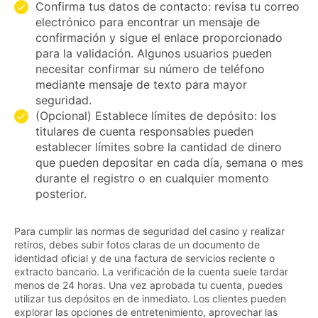
Confirma tus datos de contacto: revisa tu correo
electrónico para encontrar un mensaje de
confirmación y sigue el enlace proporcionado
para la validación. Algunos usuarios pueden
necesitar confirmar su número de teléfono
mediante mensaje de texto para mayor
seguridad.
(Opcional) Establece límites de depósito: los
titulares de cuenta responsables pueden
establecer límites sobre la cantidad de dinero
que pueden depositar en cada día, semana o mes
durante el registro o en cualquier momento
posterior.
Para cumplir las normas de seguridad del casino y realizar
retiros, debes subir fotos claras de un documento de
identidad oficial y de una factura de servicios reciente o
extracto bancario. La verificación de la cuenta suele tardar
menos de 24 horas. Una vez aprobada tu cuenta, puedes
utilizar tus depósitos en de inmediato. Los clientes pueden
explorar las opciones de entretenimiento, aprovechar las