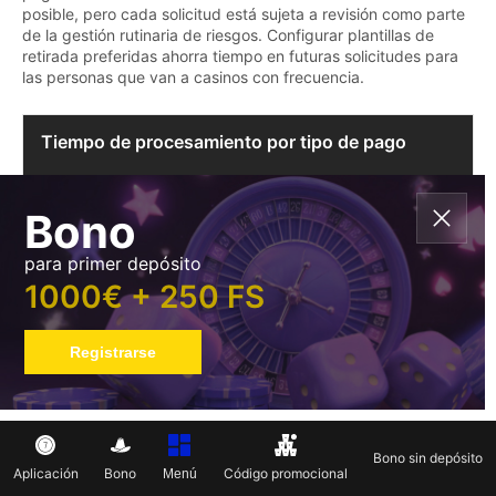
posible, pero cada solicitud está sujeta a revisión como parte
de la gestión rutinaria de riesgos. Configurar plantillas de
retirada preferidas ahorra tiempo en futuras solicitudes para
las personas que van a casinos con frecuencia.
Tiempo de procesamiento por tipo de pago
Monederos electrónicos como Skrill y Neteller
Bono
Hasta 1 hora
para primer depósito
Transferencia bancaria De 24 a 48 horas
1000€ + 250 FS
Registrarse
Visa y Mastercard De 1 a 3 días
Bono sin depósito
Si tienes preguntas sobre tu pago o tienes dificultades para
Aplicación
Bono
Código promocional
Menú
recibirlo, puedes obtener ayuda del servicio de atención al