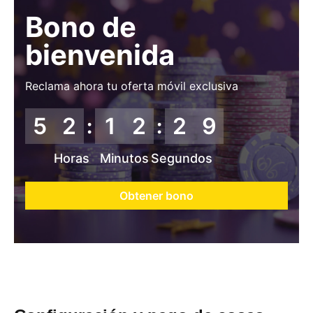
Bono de
bienvenida
Reclama ahora tu oferta móvil exclusiva
5
2
1
2
2
8
:
:
Horas
Minutos
Segundos
Obtener bono