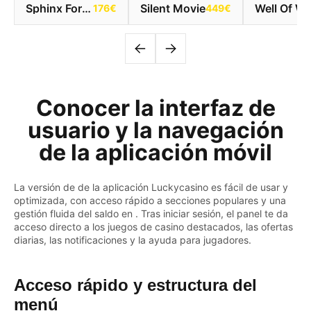
Sphinx Fortune
Silent Movie
176€
449€
Conocer la interfaz de
usuario y la navegación
de la aplicación móvil
La versión de de la aplicación Luckycasino es fácil de usar y
optimizada, con acceso rápido a secciones populares y una
gestión fluida del saldo en . Tras iniciar sesión, el panel te da
acceso directo a los juegos de casino destacados, las ofertas
diarias, las notificaciones y la ayuda para jugadores.
Acceso rápido y estructura del
menú