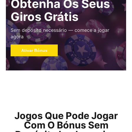
Obtenha Os Seus
Giros Grátis
Sem depósito necessário — comece a jogar
agora
Ativar Bónus
Jogos Que Pode Jogar
Com O Bónus Sem