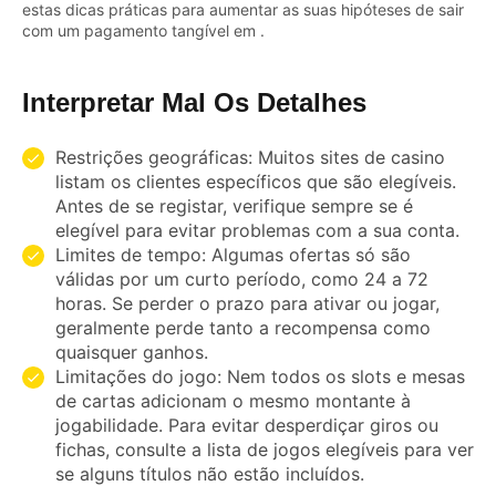
estas dicas práticas para aumentar as suas hipóteses de sair
com um pagamento tangível em .
Interpretar Mal Os Detalhes
Restrições geográficas: Muitos sites de casino
listam os clientes específicos que são elegíveis.
Antes de se registar, verifique sempre se é
elegível para evitar problemas com a sua conta.
Limites de tempo: Algumas ofertas só são
válidas por um curto período, como 24 a 72
horas. Se perder o prazo para ativar ou jogar,
geralmente perde tanto a recompensa como
quaisquer ganhos.
Limitações do jogo: Nem todos os slots e mesas
de cartas adicionam o mesmo montante à
jogabilidade. Para evitar desperdiçar giros ou
fichas, consulte a lista de jogos elegíveis para ver
se alguns títulos não estão incluídos.