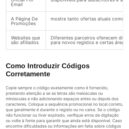
Email
A Página De
mostra tanto ofertas atuais como fu
Promoções
Websites que
Diferentes parceiros oferecem difer
são afiliados
para novos registos e certas áreas,
Como Introduzir Códigos
Corretamente
Copie sempre o código exatamente como é fornecido,
prestando atenção a se as letras são maiúsculas ou
minúsculas e não adicionando espaços antes ou depois dos
caracteres. Coloque a sequência promocional no local correto,
que geralmente é durante o registo ou no caixa. Se o código
não funcionar ou tiver expirado, verifique erros de digitação
ou volte à fonte para garantir que ainda está disponível. Caso
encontre dificuldades ou informações em falta sobre códigos