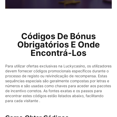
Códigos De Bónus
Obrigatórios E Onde
Encontrá-Los
Para utilizar ofertas exclusivas na Luckycasino, os utilizadores
devem fornecer códigos promocionais específicos durante o
processo de registo ou reivindicação de recompensa. Estas
sequências especiais são geralmente compostas por letras e
números e são usadas como chaves para aceder aos pacotes
de incentivo corretos. As fontes exatas e os passos para
encontrar estes códigos estão listados abaixo, facilitando
para cada visitante .