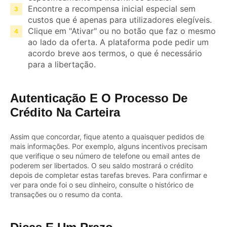
Encontre a recompensa inicial especial sem
custos que é apenas para utilizadores elegíveis.
Clique em "Ativar" ou no botão que faz o mesmo
ao lado da oferta. A plataforma pode pedir um
acordo breve aos termos, o que é necessário
para a libertação.
Autenticação E O Processo De
Crédito Na Carteira
Assim que concordar, fique atento a quaisquer pedidos de
mais informações. Por exemplo, alguns incentivos precisam
que verifique o seu número de telefone ou email antes de
poderem ser libertados. O seu saldo mostrará o crédito
depois de completar estas tarefas breves. Para confirmar e
ver para onde foi o seu dinheiro, consulte o histórico de
transações ou o resumo da conta.