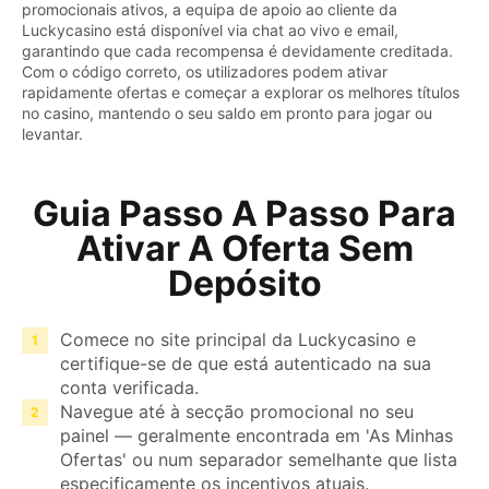
promocionais ativos, a equipa de apoio ao cliente da
Luckycasino está disponível via chat ao vivo e email,
garantindo que cada recompensa é devidamente creditada.
Com o código correto, os utilizadores podem ativar
rapidamente ofertas e começar a explorar os melhores títulos
no casino, mantendo o seu saldo em pronto para jogar ou
levantar.
Guia Passo A Passo Para
Ativar A Oferta Sem
Depósito
Comece no site principal da Luckycasino e
certifique-se de que está autenticado na sua
conta verificada.
Navegue até à secção promocional no seu
painel — geralmente encontrada em 'As Minhas
Ofertas' ou num separador semelhante que lista
especificamente os incentivos atuais.