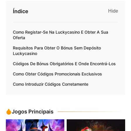
Índice
Hide
Como Registar-Se Na Luckycasino E Obter A Sua
Oferta
Requisitos Para Obter O Bónus Sem Depósito
Luckycasino
Códigos De Bónus Obrigatórios E Onde Encontrá-Los
Como Obter Códigos Promocionais Exclusivos
Como Introduzir Códigos Corretamente
Guia Passo A Passo Para Ativar A Oferta Sem
Depósito
Autenticação E O Processo De Crédito Na Carteira
Jogos Principais
Dicas E Um Prazo
Requisitos De Apostas: Como Converter O Bónus Em