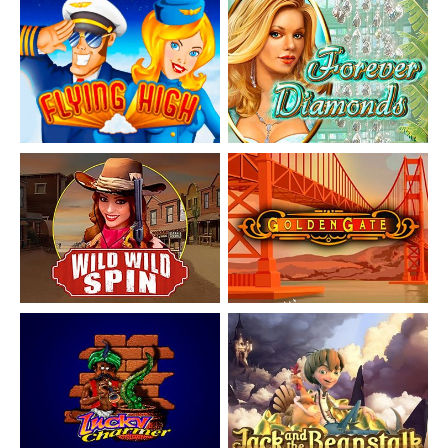
Ações Que Provavelmente Correm Mal Afetando
Levantamentos
O Que Fazer Se A Oferta Não Aparecer Na Sua Conta
Aplicação Móvel Luckycasino: Obtenha Um Bónus
Sem Depósito No Seu Telemóvel Ou Tablet
Como As Pessoas Usam Dispositivos Portáteis
Como Tirar O Máximo Partido Da Sua Oferta Móvel
Comparar O Bónus Sem Depósito Da Luckycasino
Com Outras Ofertas Semelhantes
Conselhos Para Jogar De Forma Responsável Com
Bónus De Boas-Vindas