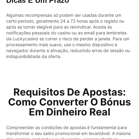
Dicas E Um Prazo
Algumas recompensas só podem ser usadas durante um
certo período, geralmente 24 a 72 horas após o registo ou
após se tornar elegível para as reivindicar. Aceda às
notificações pessoais do casino ou ao email para lembretes
da Luckycasino se correr o risco de perder a janela. Para um
processamento mais suave, use o mesmo dispositivo e
navegador durante a ativação, reduzindo erros de sessão ou
indisponibilidade da oferta.
Requisitos De Apostas:
Como Converter O Bónus
Em Dinheiro Real
Compreender as condições de apostas é fundamental para
transformar o seu saldo promocional em levantável. A maioria