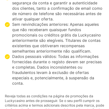
segurança da conta e garantir a autenticidade
dos clientes, tanto a confirmação de email como
de número de telefone são necessárias antes de
ativar qualquer oferta.
Sem reivindicações anteriores: Apenas aqueles
que não receberam quaisquer fundos
promocionais ou créditos grátis da Luckycasino
anteriormente são elegíveis. Titulares de contas
existentes que obtiveram recompensas
semelhantes anteriormente não qualificam.
Dados pessoais válidos: Todas as informações
fornecidas durante o registo devem ser precisas
e completas. Dados inconsistentes ou
fraudulentos levam à exclusão de ofertas
especiais e, potencialmente, à suspensão da
conta.
Reveja todas as condições na página de promoções da
Luckycasino antes de prosseguir. Se o seu perfil cumprir os
critérios acima e termos adicionais descritos pela marca, pode