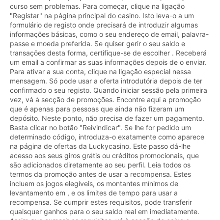
curso sem problemas. Para começar, clique na ligação
"Registar" na página principal do casino. Isto leva-o a um
formulário de registo onde precisará de introduzir algumas
informações básicas, como o seu endereço de email, palavra-
passe e moeda preferida. Se quiser gerir o seu saldo e
transações desta forma, certifique-se de escolher . Receberá
um email a confirmar as suas informações depois de o enviar.
Para ativar a sua conta, clique na ligação especial nessa
mensagem. Só pode usar a oferta introdutória depois de ter
confirmado o seu registo. Quando iniciar sessão pela primeira
vez, vá à secção de promoções. Encontre aqui a promoção
que é apenas para pessoas que ainda não fizeram um
depósito. Neste ponto, não precisa de fazer um pagamento.
Basta clicar no botão "Reivindicar". Se lhe for pedido um
determinado código, introduza-o exatamente como aparece
na página de ofertas da Luckycasino. Este passo dá-lhe
acesso aos seus giros grátis ou créditos promocionais, que
são adicionados diretamente ao seu perfil. Leia todos os
termos da promoção antes de usar a recompensa. Estes
incluem os jogos elegíveis, os montantes mínimos de
levantamento em , e os limites de tempo para usar a
recompensa. Se cumprir estes requisitos, pode transferir
quaisquer ganhos para o seu saldo real em imediatamente.