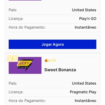
País:
United States
Licença:
Play'n GO
Hora do Pagamento:
Instantâneo
Jogar Agora
3
4.7
/5
Sweet Bonanza
País:
United States
Licença:
Pragmatic Play
Hora do Pagamento:
Instantâneo