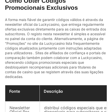
Como Obter Códigos
Promocionais Exclusivos
A forma mais fiável de garantir códigos válidos é através da
newsletter oficial da Luckycasino, que entrega regularmente
ofertas exclusivas diretamente para as caixas de entrada dos
subscritores. O registo nesta newsletter é simples e acessível
no painel da conta do cliente. Alternativamente, a página de
"Promoções" no site da Luckycasino lista frequentemente
códigos atualizados juntamente com instruções adaptadas
para utilizadores . Sites de afiliados de confiança e portais de
comparação também podem colaborar com a Luckycasino,
oferecendo códigos promocionais especiais que
desbloqueiam recompensas adicionais para titulares de
contas de casino que se registem através das suas ligações
dedicadas.
Fonte
Descrição
Newsletter
distribui códigos especiais que est
Oficial Por
disponíveis para subscritores e são