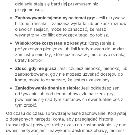
działania stają się bardziej przymusem niż
przyjemnością.
Zachowywanie tajemnicy na temat gry:
Jeśli ukrywasz
historię transakcji, zaniżasz wydatki lub unikasz rozmów
o swoich sesjach, może to oznaczać, że masz
wewnętrzny konflikt dotyczący tego, co robisz.
Wielokrotne korzystanie z kredytu:
Korzystanie z
pożyczonych pieniędzy lub linii kredytowych do udziału
zamiast pieniędzy, które już masz w , może być oznaką
utraty kontroli.
Złość, gdy nie grasz:
Jeśli czujesz niepokój, niepokój lub
zaabsorbowanie, gdy nie możesz uzyskać dostępu do
konta, może to oznaczać, że jesteś uzależniony.
Zaniedbywanie dbania o siebie:
Jeśli odkładasz sen,
odżywianie lub codzienne obowiązki na rzecz gry,
powinieneś się nad tym zastanowić i ewentualnie coś z
tym zrobić.
Od czasu do czasu sprawdzaj własne zachowanie. Korzystaj
z dostępnych narzędzi konta, aby przeglądać historię
transakcji w i poświęć trochę czasu na zastanowienie się nad
swoimi motywacjami i nawykami. Jeśli masz obawy, możesz