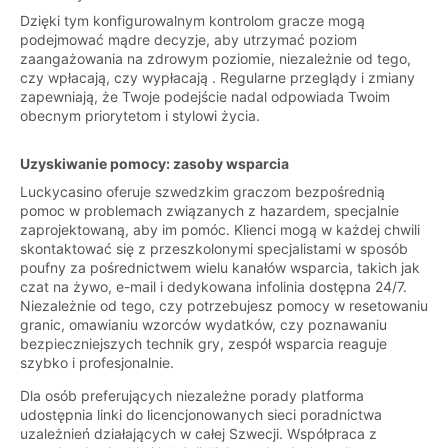
Dzięki tym konfigurowalnym kontrolom gracze mogą
podejmować mądre decyzje, aby utrzymać poziom
zaangażowania na zdrowym poziomie, niezależnie od tego,
czy wpłacają, czy wypłacają . Regularne przeglądy i zmiany
zapewniają, że Twoje podejście nadal odpowiada Twoim
obecnym priorytetom i stylowi życia.
Uzyskiwanie pomocy: zasoby wsparcia
Luckycasino oferuje szwedzkim graczom bezpośrednią
pomoc w problemach związanych z hazardem, specjalnie
zaprojektowaną, aby im pomóc. Klienci mogą w każdej chwili
skontaktować się z przeszkolonymi specjalistami w sposób
poufny za pośrednictwem wielu kanałów wsparcia, takich jak
czat na żywo, e-mail i dedykowana infolinia dostępna 24/7.
Niezależnie od tego, czy potrzebujesz pomocy w resetowaniu
granic, omawianiu wzorców wydatków, czy poznawaniu
bezpieczniejszych technik gry, zespół wsparcia reaguje
szybko i profesjonalnie.
Dla osób preferujących niezależne porady platforma
udostępnia linki do licencjonowanych sieci poradnictwa
uzależnień działających w całej Szwecji. Współpraca z