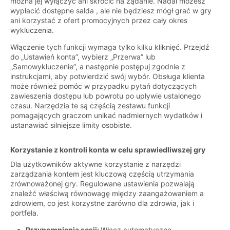
można jej wyłączyć ani skrócić na żądanie. Nadal możesz
wypłacić dostępne salda , ale nie będziesz mógł grać w gry
ani korzystać z ofert promocyjnych przez cały okres
wykluczenia.
Włączenie tych funkcji wymaga tylko kilku kliknięć. Przejdź
do „Ustawień konta”, wybierz „Przerwa” lub
„Samowykluczenie”, a następnie postępuj zgodnie z
instrukcjami, aby potwierdzić swój wybór. Obsługa klienta
może również pomóc w przypadku pytań dotyczących
zawieszenia dostępu lub powrotu po upływie ustalonego
czasu. Narzędzia te są częścią zestawu funkcji
pomagających graczom unikać nadmiernych wydatków i
ustanawiać silniejsze limity osobiste.
Korzystanie z kontroli konta w celu sprawiedliwszej gry
Dla użytkowników aktywne korzystanie z narzędzi
zarządzania kontem jest kluczową częścią utrzymania
zrównoważonej gry. Regulowane ustawienia pozwalają
znaleźć właściwą równowagę między zaangażowaniem a
zdrowiem, co jest korzystne zarówno dla zdrowia, jak i
portfela.
Przypomnienia sesji:
Włącz automatyczne