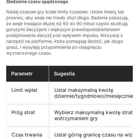
Śledzenie czasu spędzonego
Nadaj czasowi gry ścisłe limity czasowe. Ustaw timery lub
przerwy, aby sesje nie trwały zbyt długo. Badania pokazują,
że sesje trwające dłużej niż 60 do 90 minut często skutkują
gorszymi decyzjami i większym prawdopodobieństwem
podejmowania decyzji pod wpływem impulsu. Korzystaj z
narzędzi na platformie, które pomagają śledzić, jak długo
grasz, i wysyłają przypomnienia po osiągnięciu
wyznaczonego czasu.
Parametr
Sugestia
Limit wpłat
Ustal maksymalną kwotę
dziennie/tygodniowo/miesięcznie w
Próg strat
Wybierz maksymalną kwotę strat p
wstrzymaniem gry
Czas trwania
Ustal górną granicę czasu na wizyt