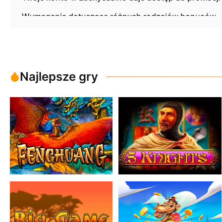
Wymagania dotyczące różnych rodzajów bonusów
Jak zalogować się na telefonie: granie w gry Lucky
Rozpoczynanie na urządzeniu
Optymalizacja rozgrywki dla maksymalnej wydajnośc
Najlepsze gry
Obsługiwane metody płatności do zasilania konta p
Wytyczne dotyczące wpłat i czasy przetwarzania
Porady dotyczące bezpiecznych i szybkich transakcj
Po zalogowaniu do Luckycasino możesz wybierać spo
Gry stołowe i wydarzenia na żywo
Wybory specjalne i lokalne propozycje
Konfiguracja uwierzytelniania dwuskładnikowego w 