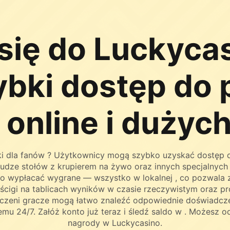
się do Luckyca
ybki dostęp do 
 online i duży
ki dla fanów ? Użytkownicy mogą szybko uzyskać dostęp 
słudze stołów z krupierem na żywo oraz innych specjalny
o wypłacać wygrane — wszystko w lokalnej , co pozwala 
cigi na tablicach wyników w czasie rzeczywistym oraz pr
adczeni gracze mogą łatwo znaleźć odpowiednie doświadcz
 24/7. Załóż konto już teraz i śledź saldo w . Możesz od
nagrody w Luckycasino.