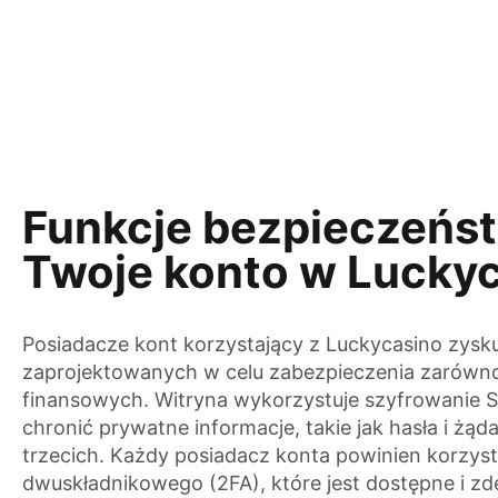
Funkcje bezpieczeńs
Twoje konto w Lucky
Posiadacze kont korzystający z Luckycasino zysk
zaprojektowanych w celu zabezpieczenia zarówno 
finansowych. Witryna wykorzystuje szyfrowanie 
chronić prywatne informacje, takie jak hasła i żą
trzecich. Każdy posiadacz konta powinien korzyst
dwuskładnikowego (2FA), które jest dostępne i z