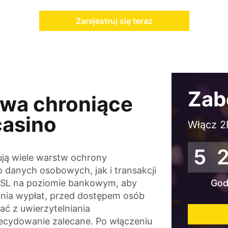
Zarejestruj się teraz
Zab
twa chroniące
casino
Włącz 2
5
ują wiele warstw ochrony
danych osobowych, jak i transakcji
SSL na poziomie bankowym, aby
God
dania wypłat, przed dostępem osób
ać z uwierzytelniania
decydowanie zalecane. Po włączeniu