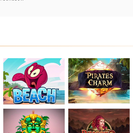
casino w podróży
i
o zalogowaniu
i
śród wielu kategorii gier
celu ochrony konta