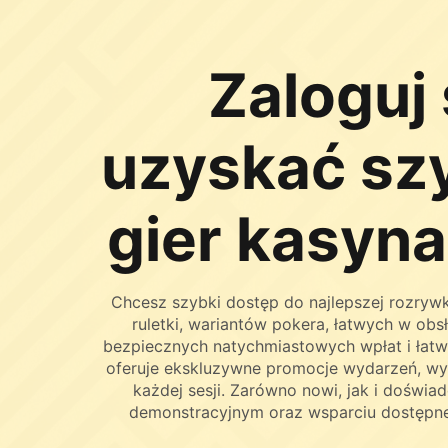
Zaloguj 
uzyskać sz
gier kasyna
Chcesz szybki dostęp do najlepszej rozryw
ruletki, wariantów pokera, łatwych w ob
bezpiecznych natychmiastowych wpłat i łatw
oferuje ekskluzywne promocje wydarzeń, wyś
każdej sesji. Zarówno nowi, jak i doświ
demonstracyjnym oraz wsparciu dostępnemu