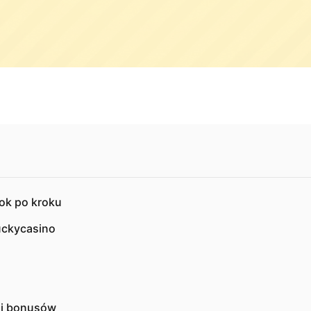
rok po kroku
uckycasino
 i bonusów